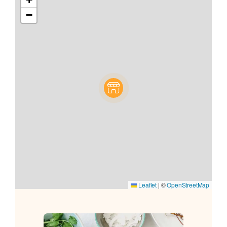
−
Leaflet
|
©
OpenStreetMap