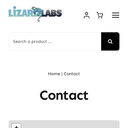
Skip
to
content
Search
for:
Home
Contact
Contact
+