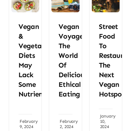
Vegan
Vegan
Street
&
Voyages:
Food
Vegetarian
The
To
Diets
World
Restauran
May
Of
The
Lack
Delicious,
Next
Some
Ethical
Vegan
Nutrients
Eating
Hotspot
January
February
February
10,
9, 2024
2, 2024
2024