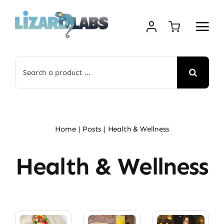
Skip
to
content
Search
for:
Home
Posts
Health & Wellness
Health & Wellness